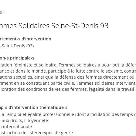
s droits des femmes et égalité femmes-hommes
vrant pour l’égalité femmes-hommes en Île-de-France.
il
s êtes ici
mes Solidaires Seine-St-Denis 93
rtement-s d’intervention
-Saint-Denis (93)
on-s principale-s
iation féministe et solidaire, Femmes solidaires a pour but la défe
ance et dans le monde, participe à la lutte contre le sexisme, contre
ations sexuelles, ainsi qu’à la défense des femmes directement ou
ment en se constituant partie civile. Femmes solidaires intervient 
lioration des conditions de vie des femmes, l’égalité dans le travail et
p-s d’intervention thématique-s
 à l'emploi et égalité professionnelle (dont articulation des temps d
 aux droits, citoyenneté
n internationale
struction des stéréotypes de genre