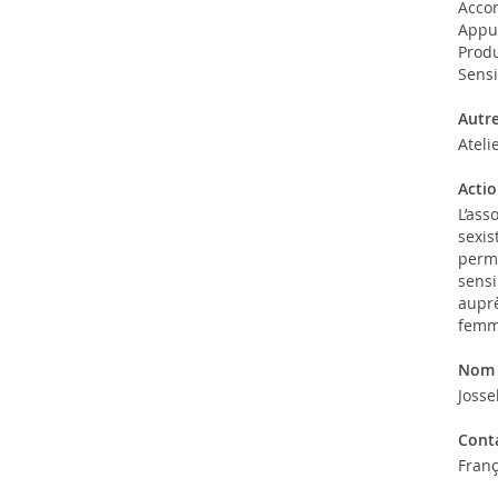
Acco
Appui
Prod
Sensi
Autr
Ateli
Actio
L’ass
sexis
perma
sensi
auprè
femme
Nom 
Joss
Conta
Franç