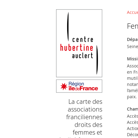
La carte des associations francilienne
Retrouvez ici toutes les associations œu
Accue
Vou
Fem
Dépa
Seine
Missi
Assoc
en Fr
mutil
notam
l’amé
paix.
La carte des
associations
Cham
franciliennes
Accès
Accès
droits des
Actio
femmes et
Décon