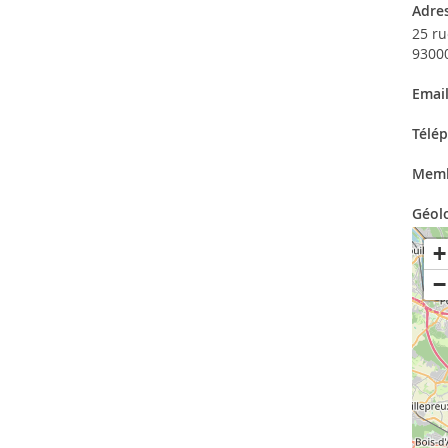
Adre
25 r
9300
Emai
Télé
Memb
Géol
+
−