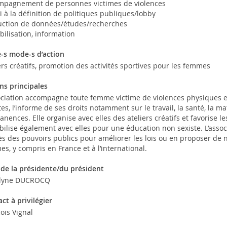
mpagnement de personnes victimes de violences
 à la définition de politiques publiques/lobby
uction de données/études/recherches
bilisation, information
e-s mode-s d’action
ers créatifs, promotion des activités sportives pour les femmes
ns principales
ociation accompagne toute femme victime de violences physiques e
tes, l’informe de ses droits notamment sur le travail, la santé, la ma
nences. Elle organise avec elles des ateliers créatifs et favorise les
bilise également avec elles pour une éducation non sexiste. L’assoc
s des pouvoirs publics pour améliorer les lois ou en proposer de n
s, y compris en France et à l’international.
de la présidente/du président
elyne DUCROCQ
ct à privilégier
ois Vignal