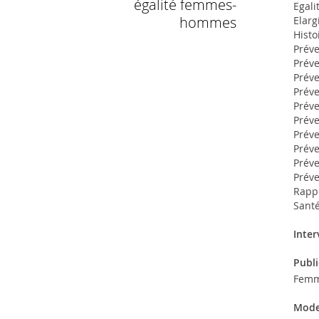
égalité femmes-
Egali
hommes
Elarg
Histo
Préve
Préve
Préve
Préve
Préve
Préve
Préve
Préve
Préve
Préve
Rapp
Santé
Inter
Publi
Femm
Mode