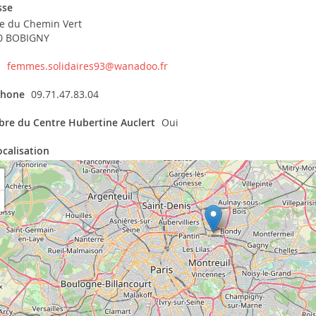
sse
ue du Chemin Vert
0 BOBIGNY
l
femmes.solidaires93@wanadoo.fr
phone
09.71.47.83.04
re du Centre Hubertine Auclert
Oui
ocalisation