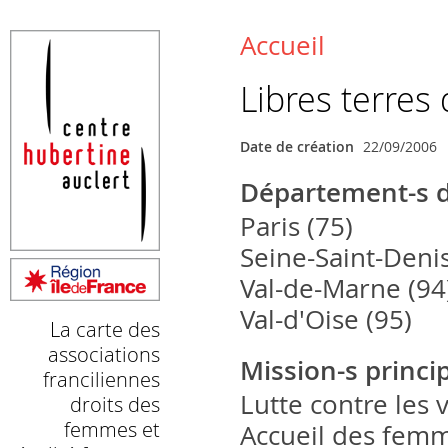
La carte des associations franciliennes droits des femmes et é
Retrouvez ici toutes les associations œuvrant pour l’égalité femm
Accueil
Vous êtes ici
Libres terre
Date de création
22/09/2006
Département-s d
Paris (75)
Seine-Saint-Denis
Val-de-Marne (94
Val-d'Oise (95)
La carte des
associations
Mission-s princi
franciliennes
Lutte contre les
droits des
femmes et
Accueil des femm