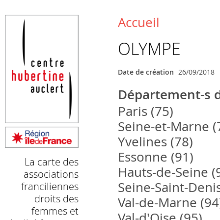
La carte des associations franciliennes droits des femmes et é
Retrouvez ici toutes les associations œuvrant pour l’égalité femm
Accueil
Vous êtes ici
OLYMPE
Date de création
26/09/2018
Département-s d
Paris (75)
Seine-et-Marne (
Yvelines (78)
Essonne (91)
La carte des
Hauts-de-Seine (
associations
Seine-Saint-Denis
franciliennes
droits des
Val-de-Marne (94
femmes et
Val-d'Oise (95)