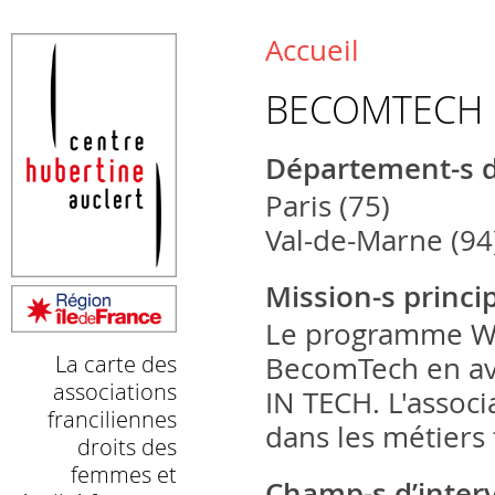
La carte des associations franciliennes droits des femmes et é
Retrouvez ici toutes les associations œuvrant pour l’égalité femm
Accueil
Vous êtes ici
BECOMTECH
Département-s d
Paris (75)
Val-de-Marne (94
Mission-s princi
Le programme WIF
La carte des
BecomTech en avr
associations
IN TECH. L'associ
franciliennes
dans les métiers
droits des
femmes et
Champ-s d’inter