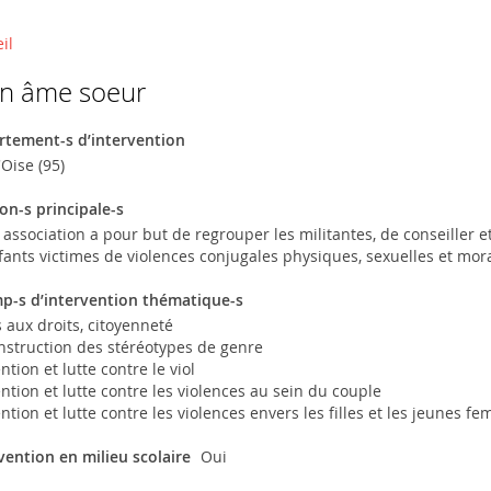
s droits des femmes et égalité femmes-hommes
vrant pour l’égalité femmes-hommes en Île-de-France.
il
s êtes ici
n âme soeur
rtement-s d’intervention
'Oise (95)
on-s principale-s
 association a pour but de regrouper les militantes, de conseille
fants victimes de violences conjugales physiques, sexuelles et mor
p-s d’intervention thématique-s
 aux droits, citoyenneté
struction des stéréotypes de genre
ntion et lutte contre le viol
ntion et lutte contre les violences au sein du couple
ntion et lutte contre les violences envers les filles et les jeunes f
vention en milieu scolaire
Oui