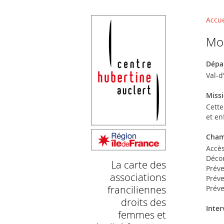
La carte des associations francilienne
Retrouvez ici toutes les associations œu
Accue
Vou
Mo
Dépa
Val-d
Missi
Cette
et en
Cham
Accès
Décon
La carte des
Préve
associations
Préve
franciliennes
Préve
droits des
Inter
femmes et