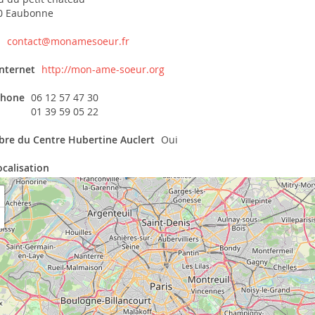
0 Eaubonne
l
contact@monamesoeur.fr
internet
http://mon-ame-soeur.org
phone
06 12 57 47 30
01 39 59 05 22
re du Centre Hubertine Auclert
Oui
ocalisation