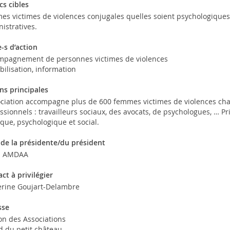
cs cibles
s victimes de violences conjugales quelles soient psychologiques,
istratives.
-s d’action
mpagnement de personnes victimes de violences
bilisation, information
ns principales
ociation accompagne plus de 600 femmes victimes de violences ch
ssionnels : travailleurs sociaux, des avocats, de psychologues, …
ique, psychologique et social.
de la présidente/du président
a AMDAA
ct à privilégier
erine Goujart-Delambre
sse
n des Associations
d du petit château