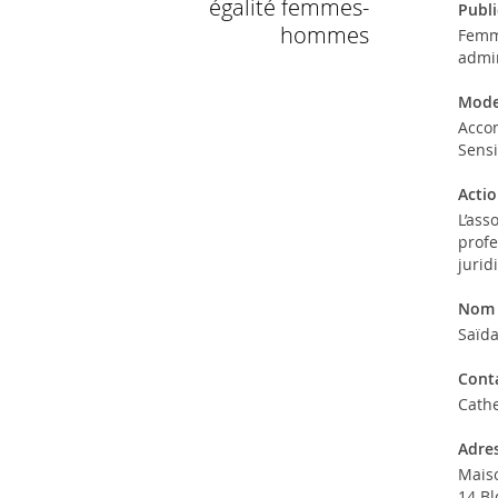
égalité femmes-
Publi
hommes
Femme
admin
Mode
Acco
Sensi
Actio
L’ass
profe
jurid
Nom 
Saïd
Conta
Cath
Adre
Maiso
14 Bl