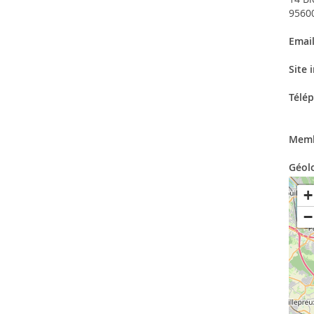
9560
Emai
Site 
Télé
Memb
Géol
+
−